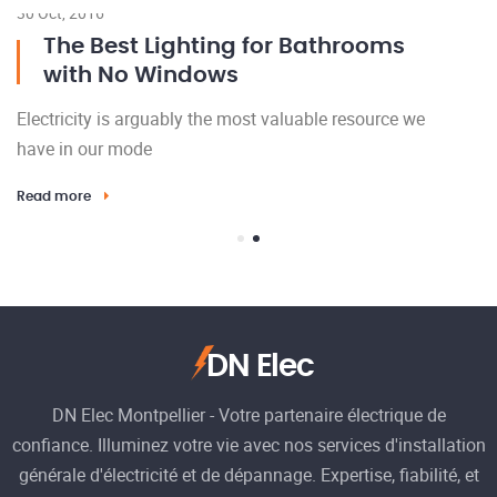
30 Oct, 2016
The Best Lighting for Bathrooms
with No Windows
Electricity is arguably the most valuable resource we
have in our mode
Read more
DN Elec
15
DN Elec Montpellier - Votre partenaire électrique de
confiance. Illuminez votre vie avec nos services d'installation
El
générale d'électricité et de dépannage. Expertise, fiabilité, et